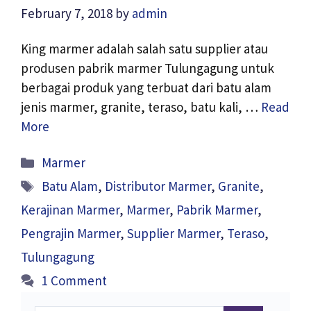
February 7, 2018
by
admin
King marmer adalah salah satu supplier atau
produsen pabrik marmer Tulungagung untuk
berbagai produk yang terbuat dari batu alam
jenis marmer, granite, teraso, batu kali, …
Read
More
Categories
Marmer
Tags
Batu Alam
,
Distributor Marmer
,
Granite
,
Kerajinan Marmer
,
Marmer
,
Pabrik Marmer
,
Pengrajin Marmer
,
Supplier Marmer
,
Teraso
,
Tulungagung
1 Comment