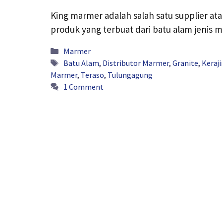
King marmer adalah salah satu supplier a
produk yang terbuat dari batu alam jenis m
Categories
Marmer
Tags
Batu Alam
,
Distributor Marmer
,
Granite
,
Keraj
Marmer
,
Teraso
,
Tulungagung
1 Comment