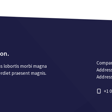
ion.
Compa
s lobortis morbi magna
Addres
rdiet praesent magnis.
Addres
+1 0