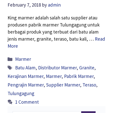
February 7, 2018
by
admin
King marmer adalah salah satu supplier atau
produsen pabrik marmer Tulungagung untuk
berbagai produk yang terbuat dari batu alam
jenis marmer, granite, teraso, batu kali, …
Read
More
Categories
Marmer
Tags
Batu Alam
,
Distributor Marmer
,
Granite
,
Kerajinan Marmer
,
Marmer
,
Pabrik Marmer
,
Pengrajin Marmer
,
Supplier Marmer
,
Teraso
,
Tulungagung
1 Comment